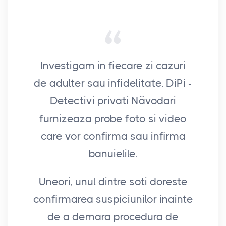
Investigam in fiecare zi cazuri
Ati
de adulter sau infidelitate. DiPi -
A
Detectivi privati Năvodari
int
furnizeaza probe foto si video
di
care vor confirma sau infirma
Fra
banuielile.
s
Uneori, unul dintre soti doreste
confirmarea suspiciunilor inainte
de a demara procedura de
a