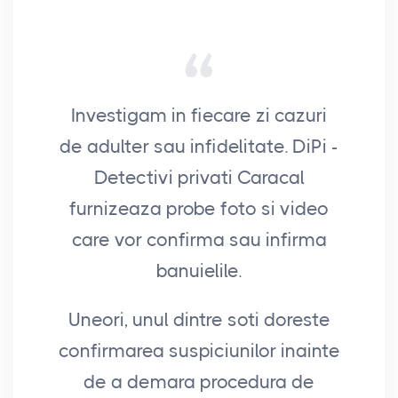
Investigam in fiecare zi cazuri
Ati
de adulter sau infidelitate. DiPi -
A
Detectivi privati Caracal
int
furnizeaza probe foto si video
di
care vor confirma sau infirma
Fra
banuielile.
s
Uneori, unul dintre soti doreste
confirmarea suspiciunilor inainte
de a demara procedura de
a